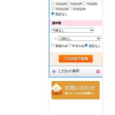
1分以内
5分以内
7分以内
10分以内
15分以内
指定なし
築年数
～
新築のみ
中古のみ
指定なし
こだわり条件