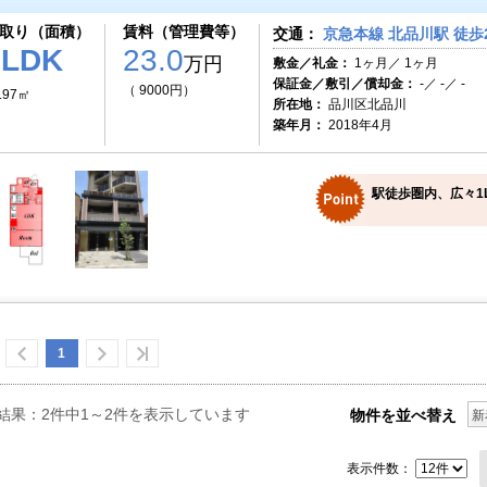
取り（面積）
賃料（管理費等）
交通：
京急本線 北品川駅 徒歩
1LDK
23.0
万円
敷金／礼金：
1ヶ月／ 1ヶ月
保証金／敷引／償却金：
-／ -／ -
（ 9000円）
.97㎡
所在地：
品川区北品川
築年月：
2018年4月
駅徒歩圏内、広々1L
1
結果：2件中1～2件を表示しています
物件を並べ替え
新
表示件数：