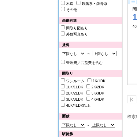
木造
鉄筋系・鉄骨系
間
その他
画像有無
40
間取り図あり
外観写真あり
賃料
～
管理費／共益費を含む
間取り
ワンルーム
1K/1DK
1LK/1LDK
2K/2DK
2LK/2LDK
3K/3DK
3LK/3LDK
4K/4DK
4LK/4LDK以上
面積
検索
～
駅徒歩