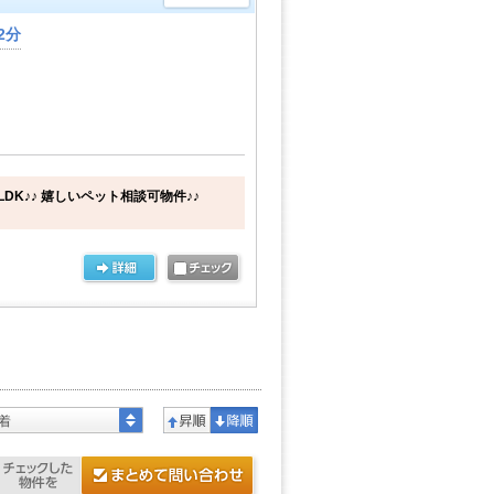
2分
DK♪♪ 嬉しいペット相談可物件♪♪
着