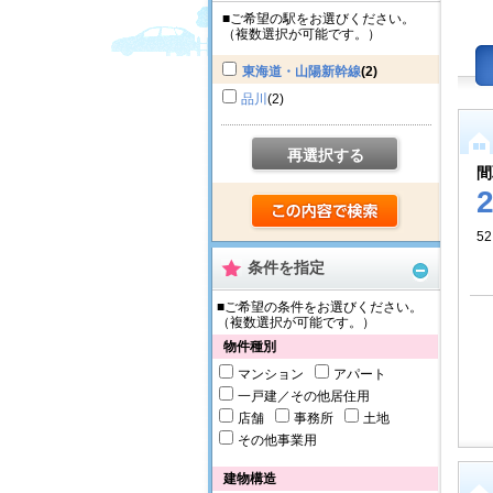
■ご希望の駅をお選びください。
（複数選択が可能です。）
東海道・山陽新幹線
(2)
品川
(2)
再選択する
間
52
条件を指定
■ご希望の条件をお選びください。
（複数選択が可能です。）
物件種別
マンション
アパート
一戸建／その他居住用
店舗
事務所
土地
その他事業用
建物構造