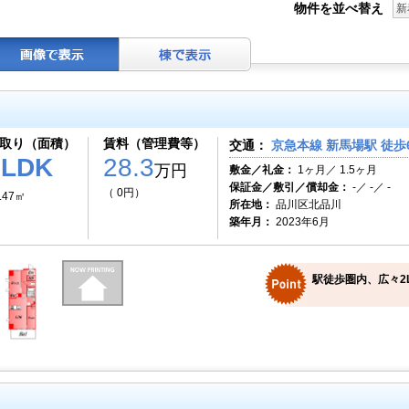
物件を並べ替え
新
取り（面積）
賃料（管理費等）
交通：
京急本線 新馬場駅 徒歩
2LDK
28.3
万円
敷金／礼金：
1ヶ月／ 1.5ヶ月
保証金／敷引／償却金：
-／ -／ -
（ 0円）
.47㎡
所在地：
品川区北品川
築年月：
2023年6月
駅徒歩圏内、広々2L