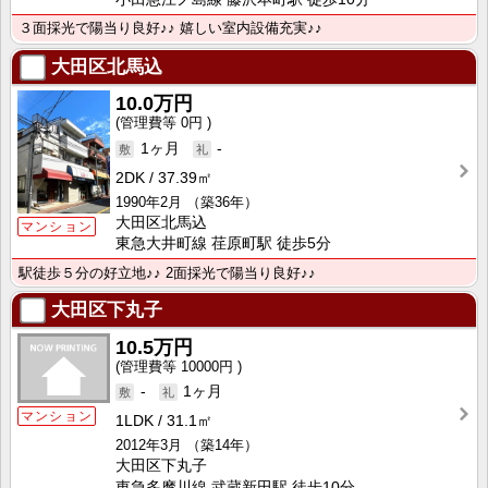
３面採光で陽当り良好♪♪ 嬉しい室内設備充実♪♪
大田区北馬込
10.0万円
0円
1ヶ月
-
2DK
37.39㎡
1990年2月
（築36年）
大田区北馬込
マンション
東急大井町線 荏原町駅 徒歩5分
駅徒歩５分の好立地♪♪ 2面採光で陽当り良好♪♪
大田区下丸子
10.5万円
10000円
-
1ヶ月
マンション
1LDK
31.1㎡
2012年3月
（築14年）
大田区下丸子
東急多摩川線 武蔵新田駅 徒歩10分