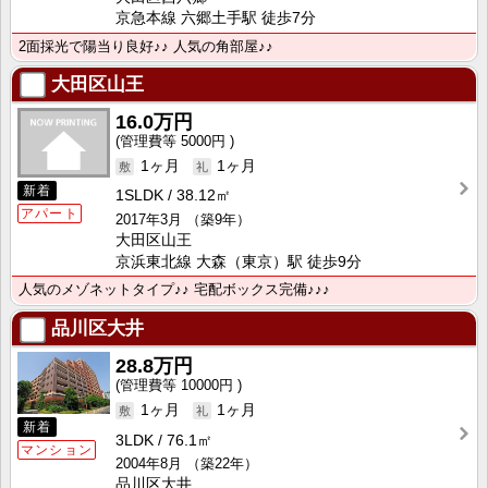
京急本線 六郷土手駅 徒歩7分
2面採光で陽当り良好♪♪ 人気の角部屋♪♪
大田区山王
16.0万円
5000円
1ヶ月
1ヶ月
新着
1SLDK
38.12㎡
アパート
2017年3月
（築9年）
大田区山王
京浜東北線 大森（東京）駅 徒歩9分
人気のメゾネットタイプ♪♪ 宅配ボックス完備♪♪♪
品川区大井
28.8万円
10000円
1ヶ月
1ヶ月
新着
3LDK
76.1㎡
マンション
2004年8月
（築22年）
品川区大井