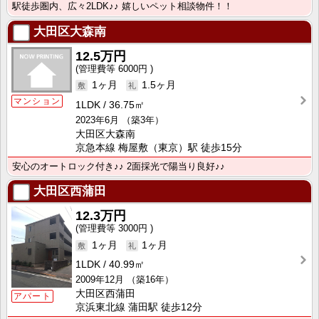
駅徒歩圏内、広々2LDK♪♪ 嬉しいペット相談物件！！
大田区大森南
12.5万円
6000円
1ヶ月
1.5ヶ月
マンション
1LDK
36.75㎡
2023年6月
（築3年）
大田区大森南
京急本線 梅屋敷（東京）駅 徒歩15分
安心のオートロック付き♪♪ 2面採光で陽当り良好♪♪
大田区西蒲田
12.3万円
3000円
1ヶ月
1ヶ月
1LDK
40.99㎡
2009年12月
（築16年）
大田区西蒲田
アパート
京浜東北線 蒲田駅 徒歩12分