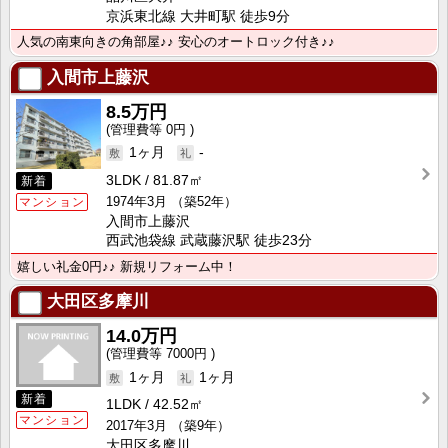
京浜東北線 大井町駅 徒歩9分
人気の南東向きの角部屋♪♪ 安心のオートロック付き♪♪
入間市上藤沢
8.5万円
0円
1ヶ月
-
3LDK
81.87㎡
新着
1974年3月
（築52年）
マンション
入間市上藤沢
西武池袋線 武蔵藤沢駅 徒歩23分
嬉しい礼金0円♪♪ 新規リフォーム中！
大田区多摩川
14.0万円
7000円
1ヶ月
1ヶ月
新着
1LDK
42.52㎡
マンション
2017年3月
（築9年）
大田区多摩川