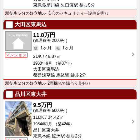
東急多摩川線 矢口渡駅 徒歩5分
駅徒歩５分の好立地♪♪ 安心のセキュリティー設備充実♪♪
大田区東馬込
11.8万円
2000円
1ヶ月
1ヶ月
マンション
2DK
46.87㎡
1988年9月
（築37年）
大田区東馬込
都営浅草線 馬込駅 徒歩2分
駅徒歩２分の好立地♪♪ 2面採光で陽当り良好♪♪
品川区東大井
9.5万円
5000円
1LDK
34.42㎡
1984年1月
（築42年）
品川区東大井
京急本線 鮫洲駅 徒歩2分