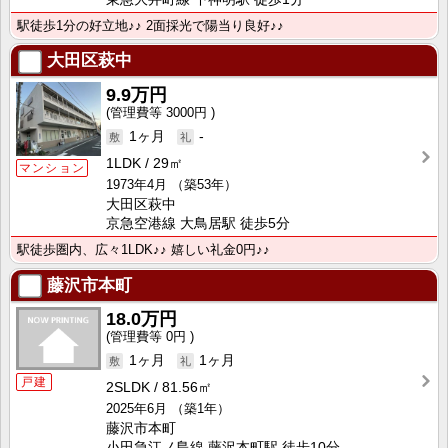
駅徒歩1分の好立地♪♪ 2面採光で陽当り良好♪♪
大田区萩中
9.9万円
3000円
1ヶ月
-
1LDK
29㎡
マンション
1973年4月
（築53年）
大田区萩中
京急空港線 大鳥居駅 徒歩5分
駅徒歩圏内、広々1LDK♪♪ 嬉しい礼金0円♪♪
藤沢市本町
18.0万円
0円
1ヶ月
1ヶ月
戸建
2SLDK
81.56㎡
2025年6月
（築1年）
藤沢市本町
小田急江ノ島線 藤沢本町駅 徒歩10分