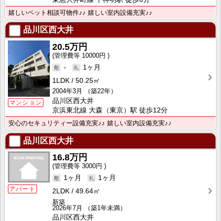
嬉しいペット相談可物件♪♪ 嬉しい室内設備充実♪♪
品川区西大井
20.5万円
10000円
-
1ヶ月
1LDK
50.25㎡
2004年3月
（築22年）
品川区西大井
マンション
京浜東北線 大森（東京）駅 徒歩12分
安心のセキュリティー設備充実♪♪ 嬉しい室内設備充実♪♪
品川区西大井
16.8万円
3000円
1ヶ月
1ヶ月
アパート
2LDK
49.64㎡
新築
2026年7月
（築1年未満）
品川区西大井