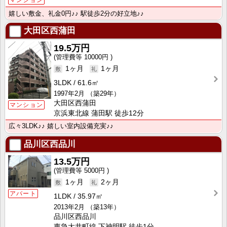
マンション
嬉しい敷金、礼金0円♪♪ 駅徒歩2分の好立地♪♪
大田区西蒲田
19.5万円
10000円
1ヶ月
1ヶ月
3LDK
61.6㎡
1997年2月
（築29年）
大田区西蒲田
マンション
京浜東北線 蒲田駅 徒歩12分
広々3LDK♪♪ 嬉しい室内設備充実♪♪
品川区西品川
13.5万円
5000円
1ヶ月
2ヶ月
アパート
1LDK
35.97㎡
2013年2月
（築13年）
品川区西品川
東急大井町線 下神明駅 徒歩1分