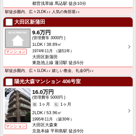
都営浅草線 馬込駅 徒歩10分
駅徒歩圏内、広々2LDK♪♪ 人気の角部屋♪♪
大田区新蒲田
9.6万円
3000円
1LDK
38.89㎡
1974年11月
（築51年）
マンション
大田区新蒲田
東急池上線 蓮沼駅 徒歩5分
駅徒歩圏内、広々1LDK♪♪ 嬉しい敷金、礼金0円♪♪
陽光大森マンション
406号室
16.0万円
5000円
1ヶ月
1ヶ月
2LDK
53.96㎡
1995年11月
（築30年）
大田区大森東
マンション
京急本線 平和島駅 徒歩9分