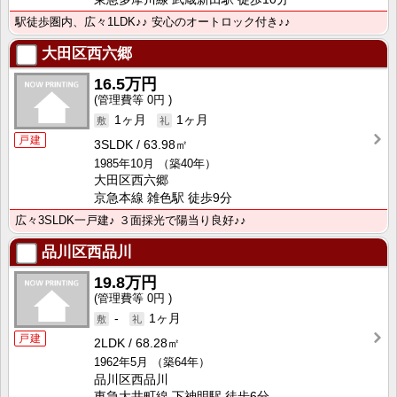
駅徒歩圏内、広々1LDK♪♪ 安心のオートロック付き♪♪
大田区西六郷
16.5万円
0円
1ヶ月
1ヶ月
戸建
3SLDK
63.98㎡
1985年10月
（築40年）
大田区西六郷
京急本線 雑色駅 徒歩9分
広々3SLDK一戸建♪ ３面採光で陽当り良好♪♪
品川区西品川
19.8万円
0円
-
1ヶ月
戸建
2LDK
68.28㎡
1962年5月
（築64年）
品川区西品川
東急大井町線 下神明駅 徒歩6分