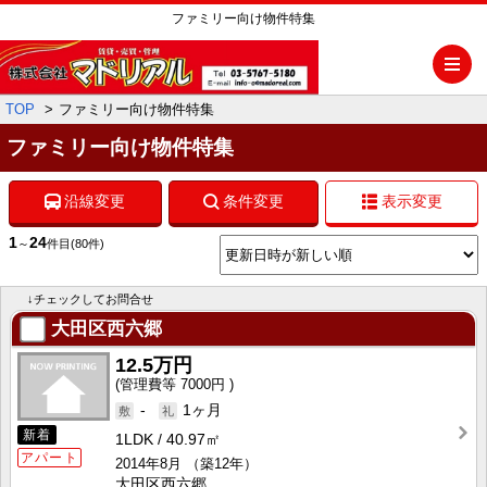
ファミリー向け物件特集
メ
TOP
ファミリー向け物件特集
ファミリー向け物件特集
沿線変更
条件変更
表示変更
1
24
～
件目
(80件)
↓チェックしてお問合せ
大田区西六郷
12.5万円
7000円
-
1ヶ月
新着
1LDK
40.97㎡
アパート
2014年8月
（築12年）
大田区西六郷