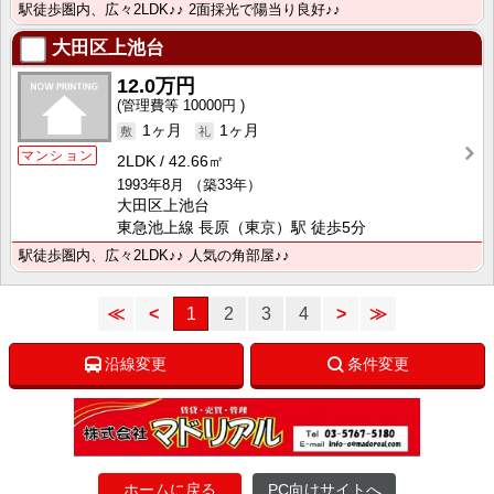
駅徒歩圏内、広々2LDK♪♪ 2面採光で陽当り良好♪♪
大田区上池台
12.0万円
10000円
1ヶ月
1ヶ月
マンション
2LDK
42.66㎡
1993年8月
（築33年）
大田区上池台
東急池上線 長原（東京）駅 徒歩5分
駅徒歩圏内、広々2LDK♪♪ 人気の角部屋♪♪
≪
<
1
2
3
4
>
≫
沿線変更
条件変更
ホームに戻る
PC向けサイトへ