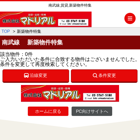
南武線,賃貸,新築物件特集
メ
TOP
新築物件特集
南武線 新築物件特集
該当物件：0件
ご入力いただいた条件に合致する物件はございませんでした。
条件を変更して再度検索してください。
沿線変更
条件変更
ホームに戻る
PC向けサイトへ